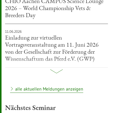
CHIO Aachen CAMPUS Science Lounge
2026 – World Championship Vets &
Breeders Day
:
11.06.2026
Einladung zur virtuellen
Vortragsveranstaltung am 11. Juni 2026
von der Gesellschaft zur Förderung der
Wissenschaftum das Pferd e.V. (GWP)
:
01.06.2026
Neue Referentin in der staatlichen
Zuchtleitung und im Kompetenzzentrum
alle aktuellen Meldungen anzeigen
Pferd Baden-Württemberg ab 1. Juni 2026
Nächstes Seminar
:
15.05.2026