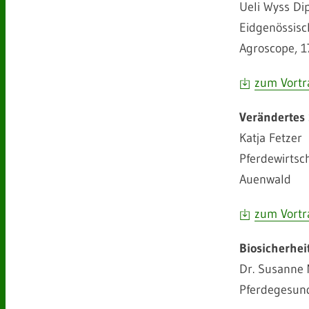
Ueli Wyss Dip
Eidgenössisc
Agroscope, 1
zum Vortr
Verändertes
Katja Fetzer
Pferdewirtsc
Auenwald
zum Vortr
Biosicherhei
Dr. Susanne 
Pferdegesund