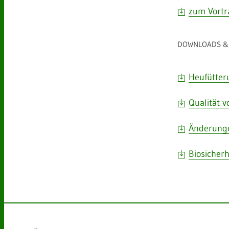
zum Vortr
DOWNLOADS & 
Heufütter
Qualität 
Änderunge
Biosicherh