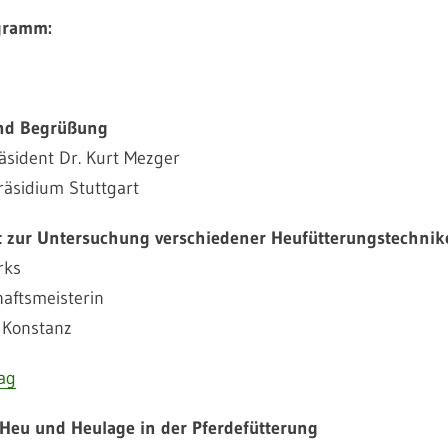
gramm:
nd Begrüßung
äsident Dr. Kurt Mezger
äsidium Stuttgart
it zur Untersuchung verschiedener Heufütterungstechni
rks
haftsmeisterin
, Konstanz
ag
 Heu und Heulage in der Pferdefütterung