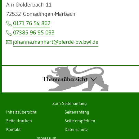
Am
Dolderbach
11
72532
Gomadingen-Marbach
0171 76 54 862
07385 96 95 093
johanna.manhart@pferde-bw.bwl.de
Themenübersicht
Zum Seitenanfang
Inhaltsübersicht
Seitenanfang
Seite drucken
Seite empfehlen
Kontakt
Datenschutz
Impressum